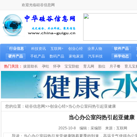
欢迎光临硅谷信息网
行业信息
科技资讯
互联网+
创业心经
业界人物
软件产品
硬件产品
手机产品
数码产品
家电家居
汽车科技
科学动态
热门关注：
拔苗助长
孕吐
怀孕
宝宝防蚊
育儿网
胎位
月子餐
育儿宝
您的位置：
硅谷信息网
>>
创业心经
>
当心办公室闷热引起亚健康
当心办公室闷热引起亚健康
2025-10-8 编辑：采编部 来源：互联网
导读：当心办公室闷热引发亚健康随着夏季的到来，高温天气使得办公室