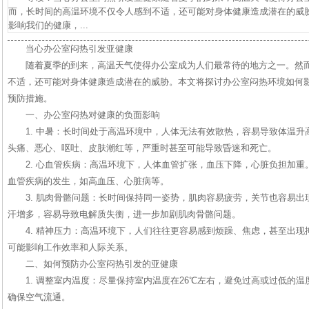
而，长时间的高温环境不仅令人感到不适，还可能对身体健康造成潜在的威
影响我们的健康，...
当心办公室闷热引发亚健康
随着夏季的到来，高温天气使得办公室成为人们最常待的地方之一。然
不适，还可能对身体健康造成潜在的威胁。本文将探讨办公室闷热环境如何
预防措施。
一、办公室闷热对健康的负面影响
1. 中暑：长时间处于高温环境中，人体无法有效散热，容易导致体温
头痛、恶心、呕吐、皮肤潮红等，严重时甚至可能导致昏迷和死亡。
2. 心血管疾病：高温环境下，人体血管扩张，血压下降，心脏负担加
血管疾病的发生，如高血压、心脏病等。
3. 肌肉骨骼问题：长时间保持同一姿势，肌肉容易疲劳，关节也容易
汗增多，容易导致电解质失衡，进一步加剧肌肉骨骼问题。
4. 精神压力：高温环境下，人们往往更容易感到烦躁、焦虑，甚至出
可能影响工作效率和人际关系。
二、如何预防办公室闷热引发的亚健康
1. 调整室内温度：尽量保持室内温度在26℃左右，避免过高或过低的
确保空气流通。