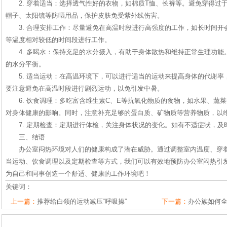
2. 穿着适当：选择透气性好的衣物，如棉质T恤、长裤等。避免穿得过
帽子、太阳镜等防晒用品，保护皮肤免受紫外线伤害。
3. 合理安排工作：尽量避免在高温时段进行高强度的工作，如长时间
等温度相对较低的时间段进行工作。
4. 多喝水：保持充足的水分摄入，有助于身体散热和维持正常生理功能。
的水分平衡。
5. 适当运动：在高温环境下，可以进行适当的运动来提高身体的代谢
要注意避免在高温时段进行剧烈运动，以免引发中暑。
6. 饮食调理：多吃富含维生素C、E等抗氧化物质的食物，如水果、蔬
对身体健康的影响。同时，注意补充足够的蛋白质、矿物质等营养物质，以
7. 定期检查：定期进行体检，关注身体状况的变化。如有不适症状，及
三、结语
办公室闷热环境对人们的健康构成了潜在威胁。通过调整室内温度、穿
当运动、饮食调理以及定期检查等方式，我们可以有效地预防办公室闷热引
为自己和同事创造一个舒适、健康的工作环境吧！
关键词：
上一篇：
推荐给白领的运动减压“呼吸操”
下一篇：
办公族如何