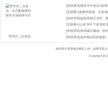
[
科技资讯
]
美区年中促近2倍增长
[
互联网+
]
刷新内容场、生意场纪录
[
科技资讯
]
短剧营销正当时，
[
互联网+
]
让你“停不下来”的
[
科技资讯
]
单条破亿播放、粉丝
李华兵二次创业
[
科技资讯
]
走向精品化的短剧
本站部分资源来自网友上传，如果无意之
Copyright @ 