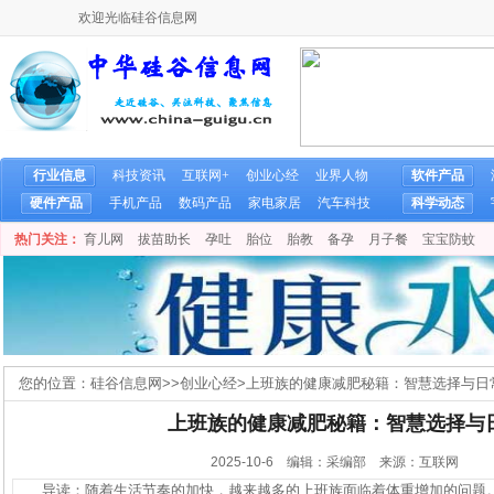
欢迎光临硅谷信息网
行业信息
科技资讯
互联网+
创业心经
业界人物
软件产品
硬件产品
手机产品
数码产品
家电家居
汽车科技
科学动态
热门关注：
育儿网
拔苗助长
孕吐
胎位
胎教
备孕
月子餐
宝宝防蚊
您的位置：
硅谷信息网
>>
创业心经
>
上班族的健康减肥秘籍：智慧选择与日
上班族的健康减肥秘籍：智慧选择与
2025-10-6 编辑：采编部 来源：互联网
导读：随着生活节奏的加快，越来越多的上班族面临着体重增加的问题。