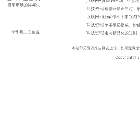
[
互联网+
]
刷新内容场、生意场纪录
[
科技资讯
]
短剧营销正当时，
[
互联网+
]
让你“停不下来”的
[
科技资讯
]
单条破亿播放、粉丝
李华兵二次创业
[
科技资讯
]
走向精品化的短剧
本站部分资源来自网友上传，如果无意之
Copyright @ 