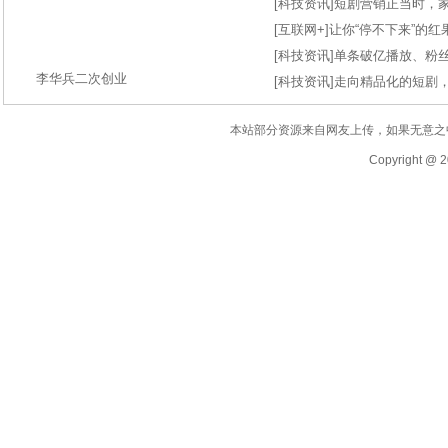
[
科技资讯
]
短剧营销正当时，
[
互联网+
]
让你“停不下来”的
[
科技资讯
]
单条破亿播放、粉丝
李华兵二次创业
[
科技资讯
]
走向精品化的短剧
本站部分资源来自网友上传，如果无意之
Copyright @ 