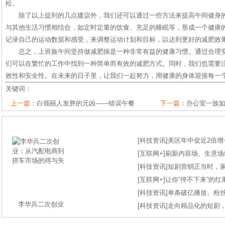
松。
除了以上提到的几点建议外，我们还可以通过一些方法来提高午间健身
与其他生活习惯相结合，如定时定量的饮食、充足的睡眠等，形成一个健康
记录自己的运动数据和感受，来调整运动计划和目标，以达到更好的减肥效
总之，上班族午间坚持做减肥操是一种非常有益的健康习惯。通过合理
们可以在繁忙的工作中找到一种简单而有效的减肥方式。同时，我们也需要
效性和安全性。在未来的日子里，让我们一起努力，用健康的身体迎接每一
关键词：
上一篇：
白领丽人发胖的元凶——错误午餐
下一篇：
办公室一族如
[
科技资讯
]
美区年中促近2倍增长
[
互联网+
]
刷新内容场、生意场纪录
[
科技资讯
]
短剧营销正当时，
[
互联网+
]
让你“停不下来”的
[
科技资讯
]
单条破亿播放、粉丝
李华兵二次创业
[
科技资讯
]
走向精品化的短剧