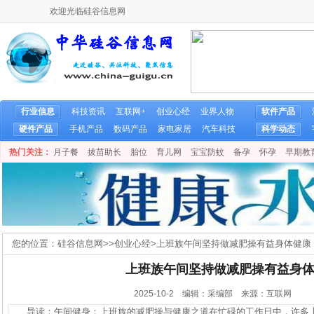
欢迎光临硅谷信息网
行业信息
科技资讯
互联网+
创业心经
业界人物
软件产品
硬件产品
手机产品
数码产品
家电家居
汽车科技
科学动态
热门关注：
月子餐
拔苗助长
胎位
育儿网
宝宝防蚊
备孕
怀孕
早期教
您的位置：
硅谷信息网
>>
创业心经
>
上班族午间坚持做减肥操有益身体健康
上班族午间坚持做减肥操有益身
2025-10-2 编辑：采编部 来源：互联网
导读：午间健身：上班族的减肥操与健康之道在忙碌的工作日中，许多上