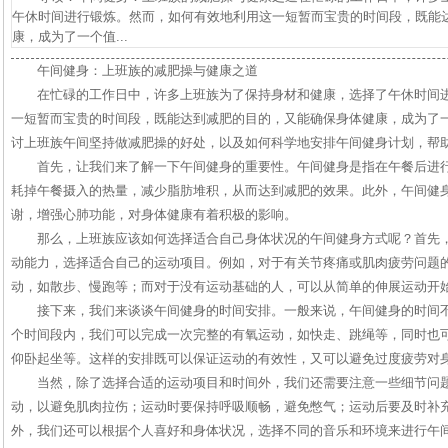
午休时间进行锻炼。然而，如何有效地利用这一短暂而宝贵的时间段，既能
康，成为了一个值...
午间健身：上班族的减肥操与健康之道
在忙碌的工作日中，许多上班族为了保持身材和健康，选择了午休时间
一短暂而宝贵的时间段，既能达到减肥的目的，又能确保身体健康，成为了
讨上班族午间坚持做减肥操的好处，以及如何科学地安排午间健身计划，帮
首先，让我们来了解一下午间健身的重要性。午间健身是指在午餐后进
耗掉午餐摄入的热量，减少脂肪堆积，从而达到减肥的效果。此外，午间健
谢，增强心肺功能，对身体健康有着积极的影响。
那么，上班族应该如何选择适合自己身体状况的午间健身方式呢？首先
动能力，选择适合自己的运动项目。例如，对于有关节疼痛或肌肉疲劳问题
动，如散步、慢跑等；而对于没有运动基础的人，可以从简单的伸展运动开
接下来，我们来谈谈午间健身的时间安排。一般来说，午间健身的时间不
个时间段内，我们可以完成一次完整的有氧运动，如快走、跳绳等，同时也
仰卧起坐等。这样的安排既可以保证运动的有效性，又可以避免过度疲劳对
当然，除了选择合适的运动项目和时间外，我们还需要注意一些细节问
动，以避免肌肉拉伤；运动时要保持呼吸顺畅，避免憋气；运动后要及时补
外，我们还可以根据个人喜好和身体状况，选择不同的音乐和环境来进行午