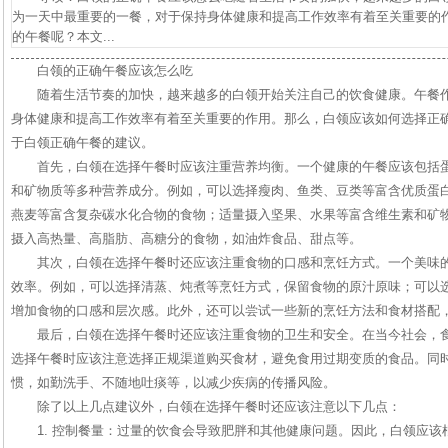
为一天中最重要的一餐，对于保持身体健康和提高工作效率有着至关重要的
的午餐呢？本文...
白领的正确午餐应该怎么吃
随着生活节奏的加快，越来越多的白领开始关注自己的饮食健康。午餐
身体健康和提高工作效率有着至关重要的作用。那么，白领应该如何选择正
于白领正确午餐的建议。
首先，白领在选择午餐时应该注重营养均衡。一个健康的午餐应该包括
和矿物质等多种营养成分。例如，可以选择瘦肉、鱼类、豆类等富含优质蛋
燕麦等富含复杂碳水化合物的食物；适量摄入坚果、水果等富含维生素和矿
摄入高热量、高脂肪、高糖分的食物，如油炸食品、甜点等。
其次，白领在选择午餐时还应该注重食物的口感和烹饪方式。一个美味
效率。例如，可以选择清蒸、炖煮等烹饪方式，保留食物的原汁原味；可以
增加食物的口感和层次感。此外，还可以尝试一些新的烹饪方法和食材搭配
最后，白领在选择午餐时还应该注重食物的卫生和安全。在当今社会，
选择午餐时应该注意选择正规渠道购买食材，避免食用过期变质的食品。同
惯，如勤洗手、不随地吐痰等，以减少疾病的传播风险。
除了以上几点建议外，白领在选择午餐时还应该注意以下几点：
1. 控制餐量：过量的饮食会导致肥胖和其他健康问题。因此，白领应