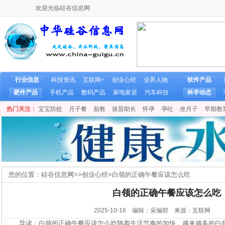
欢迎光临硅谷信息网
行业信息
科技资讯
互联网+
创业心经
业界人物
软件产品
硬件产品
手机产品
数码产品
家电家居
汽车科技
科学动态
热门关注：
宝宝防蚊
月子餐
胎教
拔苗助长
怀孕
孕吐
坐月子
早期教
您的位置：
硅谷信息网
>>
创业心经
>
白领的正确午餐应该怎么吃
白领的正确午餐应该怎么吃
2025-10-16 编辑：采编部 来源：互联网
导读：白领的正确午餐应该怎么吃随着生活节奏的加快，越来越多的白领