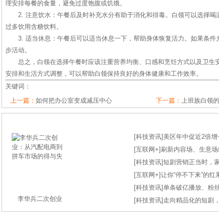
理安排每餐的食量，避免过度饱腹或饥饿。
2. 注意饮水：午餐后及时补充水分有助于消化和排毒。白领可以选择
过多饮用含糖饮料。
3. 适当休息：午餐后可以适当休息一下，帮助身体恢复活力。如果条
步活动。
总之，白领在选择午餐时应该注重营养均衡、口感和烹饪方式以及卫生
安排和生活方式调整，可以帮助白领保持良好的身体健康和工作效率。
关键词：
上一篇：
如何把办公室变成减压中心
下一篇：
上班族白领
[
科技资讯
]
美区年中促近2倍增长
[
互联网+
]
刷新内容场、生意场纪录
[
科技资讯
]
短剧营销正当时，
[
互联网+
]
让你“停不下来”的
[
科技资讯
]
单条破亿播放、粉丝
李华兵二次创业
[
科技资讯
]
走向精品化的短剧