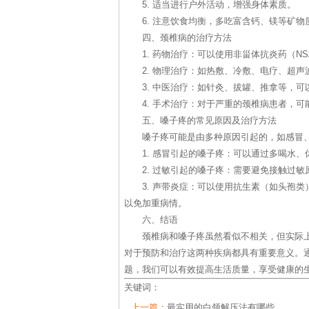
5. 适当进行户外活动，增强身体素质。
6. 注意饮食均衡，多吃富含钙、镁等矿
四、颈椎病的治疗方法
1. 药物治疗：可以使用非甾体抗炎药（N
2. 物理治疗：如热敷、冷敷、电疗、超
3. 中医治疗：如针灸、拔罐、推拿等，
4. 手术治疗：对于严重的颈椎病患者，
五、嗓子疼的常见原因及治疗方法
嗓子疼可能是由多种原因引起的，如感冒
1. 感冒引起的嗓子疼：可以通过多喝水
2. 过敏引起的嗓子疼：需要避免接触过
3. 声带炎症：可以使用抗生素（如头孢
以免加重病情。
六、结语
颈椎病和嗓子疼虽然看似不相关，但实际
对于预防和治疗这两种疾病都具有重要意义。
题，我们可以有效提高生活质量，享受健康的
关键词：
上一篇：
最实用的白领解压法有哪些