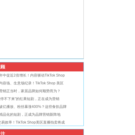
顾
年中促近2倍增长！内容驱动TikTok Shop
内容场、生意场纪录！TikTok Shop 美区
营销正当时，家居品牌如何顺势而为？
“停不下来”的红果短剧，正在成为营销
破亿播放、粉丝暴涨400%？这些食饮品牌
精品化的短剧，正成为品牌营销新阵地
交易效率！TikTok Shop美区直播拍卖将成
注