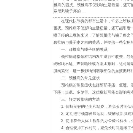
椎病的困扰。颈椎病不仅影响生活质量，还可
常感到嗓子疼的...
在现代快节奏的都市生活中，许多上班族
困扰。颈椎病不仅影响生活质量，还可能引发
嗓子疼的上班族来说，了解颈椎病与嗓子疼之
颈椎病与嗓子疼之间的关系，并提供一些实用
一、颈椎病与嗓子疼的关系
颈椎病是指颈椎结构发生退行性改变，导
现喉咙不适、声音嘶哑或吞咽困难时，这可能
肌肉紧张，进一步影响到咽喉部位的血液循环
二、颈椎病的常见症状
颈椎病的常见症状包括颈部疼痛、僵硬、
下降；失眠、多梦等。这些症状可能会影响患
三、预防颈椎病的方法
1. 保持良好的坐姿和站姿，避免长时间低
2. 定期进行颈部伸展运动，缓解颈部肌肉
3. 使用符合人体工程学的办公椅和枕头
4. 合理安排工作时间，避免长时间连续工