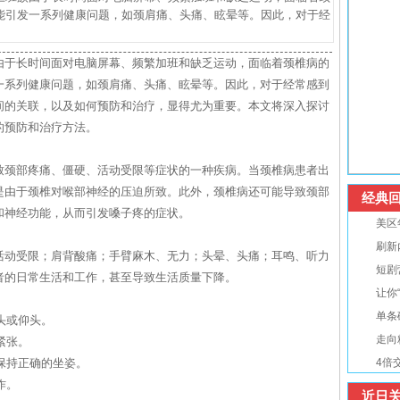
能引发一系列健康问题，如颈肩痛、头痛、眩晕等。因此，对于经
由于长时间面对电脑屏幕、频繁加班和缺乏运动，面临着颈椎病的
一系列健康问题，如颈肩痛、头痛、眩晕等。因此，对于经常感到
间的关联，以及如何预防和治疗，显得尤为重要。本文将深入探讨
的预防和治疗方法。
致颈部疼痛、僵硬、活动受限等症状的一种疾病。当颈椎病患者出
是由于颈椎对喉部神经的压迫所致。此外，颈椎病还可能导致颈部
经典回
和神经功能，从而引发嗓子疼的症状。
美区
刷新
活动受限；肩背酸痛；手臂麻木、无力；头晕、头痛；耳鸣、听力
短剧
者的日常生活和工作，甚至导致生活质量下降。
让你
单条
头或仰头。
走向
紧张。
，保持正确的坐姿。
4倍
作。
近日关