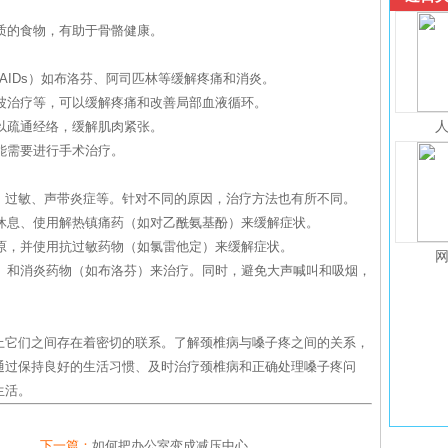
物质的食物，有助于骨骼健康。
SAIDs）如布洛芬、阿司匹林等缓解疼痛和消炎。
声波治疗等，可以缓解疼痛和改善局部血液循环。
可以疏通经络，缓解肌肉紧张。
可能需要进行手术治疗。
、过敏、声带炎症等。针对不同的原因，治疗方法也有所不同。
、休息、使用解热镇痛药（如对乙酰氨基酚）来缓解症状。
敏原，并使用抗过敏药物（如氯雷他定）来缓解症状。
类）和消炎药物（如布洛芬）来治疗。同时，避免大声喊叫和吸烟，
上它们之间存在着密切的联系。了解颈椎病与嗓子疼之间的关系，
通过保持良好的生活习惯、及时治疗颈椎病和正确处理嗓子疼问
生活。
下一篇：
如何把办公室变成减压中心