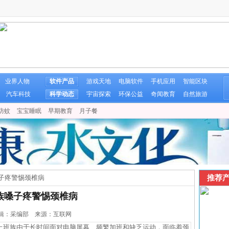
业界人物
软件产品
游戏天地
电脑软件
手机应用
智能区块
汽车科技
科学动态
宇宙探索
环保公益
奇闻教育
自然旅游
防蚊
宝宝睡眠
早期教育
月子餐
推荐产
子疼警惕颈椎病
族嗓子疼警惕颈椎病
5 编辑：采编部 来源：互联网
班族由于长时间面对电脑屏幕、频繁加班和缺乏运动，面临着颈