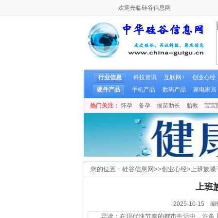
欢迎光临硅谷信息网
行业信息
科技资讯
互联网+
创业心经
硬件产品
手机产品
数码产品
家电家居
热门关注：
怀孕
备孕
拔苗助长
胎教
宝宝
您的位置：
硅谷信息网
>>
创业心经
>
上班族嗓
上班
2025-10-1
导读：在现代快节奏的都市生活中，许多上