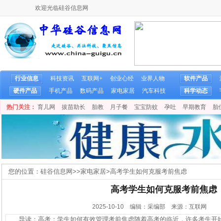
欢迎光临硅谷信息网
行业信息
科技资讯
互联网+
创业心经
业界人物
软件产品
硬件产品
手机产品
数码产品
家电家居
汽车科技
科学动态
热门关注：
育儿网
拔苗助长
胎教
月子餐
宝宝防蚊
孕吐
早期教育
胎
您的位置：
硅谷信息网
>>
家电家居
>
高考学生如何克服考前焦虑
高考学生如何克服考前焦虑
2025-10-10 编辑：采编部 来源：互联网
导读：高考：学生如何有效管理考前焦虑随着高考的临近，许多考生开始