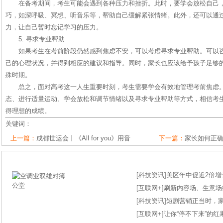
在备考期间，考生可能会遇到各种压力和挫折。此时，要学会放松自己
巧，如深呼吸、冥想、听音乐等，帮助自己缓解紧张情绪。此外，还可以通
力，让自己暂时忘记学习的压力。
5. 寻求专业帮助
如果考生在考前阶段仍然感到焦虑不安，可以考虑寻求专业帮助。可以
己的心理状况，并得到相应的建议和指导。同时，家长也应该给予孩子足够
殊时期。
总之，面对高考这一人生重要时刻，考生需要学会有效地管理考前焦虑
态、进行适量运动、学会放松和调节情绪以及寻求专业帮助等方式，相信考
得理想的成绩。
关键词：
上一篇：
成都世运会丨《All for you》用音
下一篇：
家长如何正
[
科技资讯
]
美区年中促近2倍增长
[
互联网+
]
刷新内容场、生意场纪录
[
科技资讯
]
短剧营销正当时，
[
互联网+
]
让你“停不下来”的