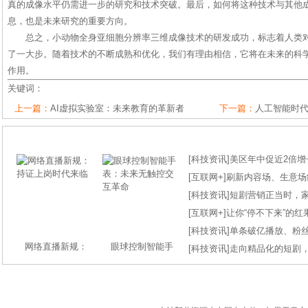
真的成像水平仍需进一步的研究和技术突破。最后，如何将这种技术与其他
息，也是未来研究的重要方向。
总之，小动物全身亚细胞分辨率三维成像技术的研发成功，标志着人类
了一大步。随着技术的不断成熟和优化，我们有理由相信，它将在未来的科
作用。
关键词：
上一篇：
AI虚拟实验室：未来教育的革新者
下一篇：
人工智能时
[
科技资讯
]
美区年中促近2倍增长
[
互联网+
]
刷新内容场、生意场纪录
[
科技资讯
]
短剧营销正当时，
[
互联网+
]
让你“停不下来”的
[
科技资讯
]
单条破亿播放、粉丝
网络直播新规：
眼球控制智能手
[
科技资讯
]
走向精品化的短剧