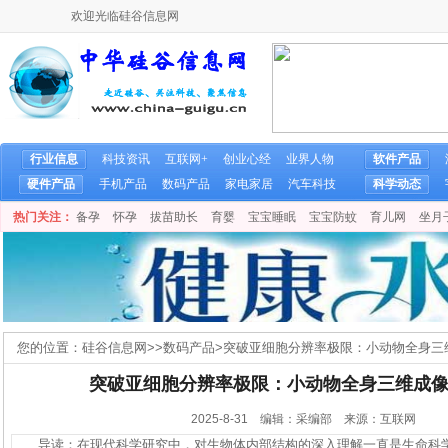
欢迎光临硅谷信息网
行业信息
科技资讯
互联网+
创业心经
业界人物
软件产品
硬件产品
手机产品
数码产品
家电家居
汽车科技
科学动态
热门关注：
备孕
怀孕
拔苗助长
育婴
宝宝睡眠
宝宝防蚊
育儿网
坐月
您的位置：
硅谷信息网
>>
数码产品
>
突破亚细胞分辨率极限：小动物全身三
突破亚细胞分辨率极限：小动物全身三维成
2025-8-31 编辑：采编部 来源：互联网
导读：在现代科学研究中，对生物体内部结构的深入理解一直是生命科学