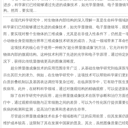
进步，科学家们已经能够通过先进的成像技术，如光学显微镜、电子显微镜
构。然而，要实现...
在现代科学研究中，对生物体内部结构的深入理解一直是生命科学领域
科学家们已经能够通过先进的成像技术，如光学显微镜、电子显微镜等，观
而，要实现对整个生物体的三维成像，尤其是在非侵入性条件下，仍然是一
小动物全身亚细胞分辨率三维成像技术研发的成功，为这一领域带来了革命
这项技术的核心在于使用一种称为“超分辨显微成像”的方法，它允许科
物体内部的微观结构。这种技术利用了先进的光学和电子学原理，通过特定
况下，获得比传统显微镜更高的图像清晰度。
超分辨显微成像技术的应用范围非常广泛，从基础生物学研究到临床医
示出其巨大的潜力。例如，在生物学研究中，这项技术可以帮助科学家们更
白质折叠机制以及基因表达调控等复杂过程。在临床医学中，它有助于医生
疾病等。此外，在材料科学领域，通过对微观结构的精确观察，可以促进新
除了在科学研究中的应用，超分辨显微成像技术在医学诊断和治疗方面
疗中，通过观察癌细胞与正常细胞之间的差异，可以为个性化医疗提供重要
疾病的检测和监测，提高治疗效果和患者的生存率。
尽管超分辨显微成像技术在多个领域都有广泛的应用前景，但其发展仍
维护成本较高，这限制了其在发展中国家的普及。其次，虽然图像质量已经